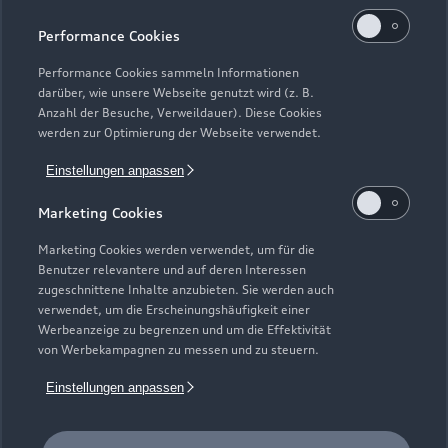
Kaufen & leasen
Alle Modelle
Performance Cookies
Modelle vergleichen
Service & Zubehör
Performance Cookies sammeln Informationen
Neuwagensuche
darüber, wie unsere Webseite genutzt wird (z. B.
Elektromodelle
Anzahl der Besuche, Verweildauer). Diese Cookies
Gebrauchtwagensuche
Support
werden zur Optimierung der Webseite verwendet.
Saisonale Angebote
Plug-in-Hybride
Gebrauchtwagen
Einstellungen anpassen
Audi Services
Über Audi
Kundenservice
Finanzierung
Marketing Cookies
Garantie
Händlersuche
Aktionen & Angebote
Unternehmen
Marketing Cookies werden verwendet, um für die
Audi digital services
Benutzer relevantere und auf deren Interessen
Audi Code
Geschäftskunden
Karriere
zugeschnittene Inhalte anzubieten. Sie werden auch
myAudi
verwendet, um die Erscheinungshäufigkeit einer
Häufige Fragen (FAQ)
Investor Relations
Werbeanzeige zu begrenzen und um die Effektivität
© 2026 AUDI AG. Alle Rechte vorbehalten
von Werbekampagnen zu messen und zu steuern.
Audi Online Beratung
Presse & Media Center
Impressum
Rechtliches
Hinweisgebersystem
Einstellungen anpassen
Online-Terminvereinbarung
Datenschutz
Datenschutzinformation
Cookie-Einstellungen
Servicekontakt
Cookie-Richtlinie
Barrierefreiheit