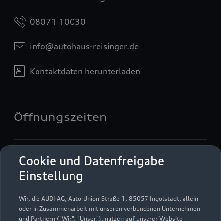
08071 10030
info@autohaus-reisinger.de
Kontaktdaten herunterladen
Öffnungszeiten
Verkauf
Cookie und Datenfreigabe
Geöffnet bis
18:00
Einstellung
Service
Wir, die AUDI AG, Auto-Union-Straße 1, 85057 Ingolstadt, allein
Geöffnet bis
17:00
oder in Zusammenarbeit mit unseren verbundenen Unternehmen
und Partnern ("Wir", "Unser"), nutzen auf unserer Website