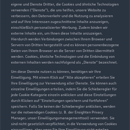
eigene und Dienste Dritter, die Cookies und ähnliche Technologien
Teile- & Zubehörverkauf
verwenden ("Dienste"), die uns helfen, unsere Website zu
Geöffnet bis
17:00
verbessern, den Datenverkehr und die Nutzung zu analysieren
und auf Ihre Interessen zugeschnittene Inhalte anzuzeigen,
einschließlich personalisierter Werbung. Zudem binden wir
externe Inhalte ein, um Ihnen diese Inhalte anzuzeigen.
Hierdurch werden Verbindungen zwischen Ihrem Browser und
Servern von Dritten hergestellt und es können personenbezogene
Daten von Ihrem Browser an die Server von Dritten übermittelt
werden. Cookies, ähnliche Technologien und die Einbindung von
externen Inhalten werden nachfolgend als „Dienste“ bezeichnet.
Um diese Dienste nutzen zu können, benötigen wir Ihre
Einwilligung. Mit einem Klick auf "Alle akzeptieren" erteilen Sie
Ihre Einwilligung zur Verwendung aller Dienste. Sie können auch
einzelne Einwilligungen erteilen, indem Sie die Schieberegler für
jede Cookie-Kategorie einzeln anklicken und diese Einstellungen
durch Klicken auf "Einstellungen speichern und fortfahren"
speichern. Falls Sie keinen der Schieberegler anklicken, werden
nur die notwendigen Cookies (z. B. der Ensighten Privacy
Zur Reparatur
Manager, unser Einwilligungsmanagementtool) verwendet. Sie
sind nicht gesetzlich verpflichtet, in die Verwendung von Cookies
einzuwilligen, aber wenn Sie Ihre Einwilligung nicht erteilen,