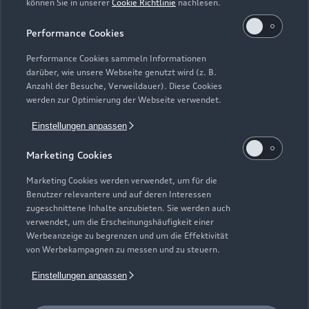
können Sie in unserer
Cookie Richtlinie
nachlesen.
Kaufen & leasen
Alle Modelle
Performance Cookies
Modelle vergleichen
Service & Zubehör
Performance Cookies sammeln Informationen
Neuwagensuche
darüber, wie unsere Webseite genutzt wird (z. B.
Elektromodelle
Anzahl der Besuche, Verweildauer). Diese Cookies
Gebrauchtwagensuche
Support
werden zur Optimierung der Webseite verwendet.
Saisonale Angebote
Plug-in-Hybride
Gebrauchtwagen
Einstellungen anpassen
Audi Services
Über Audi
Kundenservice
Finanzierung
Marketing Cookies
Garantie
Händlersuche
Aktionen & Angebote
Unternehmen
Marketing Cookies werden verwendet, um für die
Audi digital services
Benutzer relevantere und auf deren Interessen
Audi Code
Geschäftskunden
Karriere
zugeschnittene Inhalte anzubieten. Sie werden auch
myAudi
verwendet, um die Erscheinungshäufigkeit einer
Häufige Fragen (FAQ)
Investor Relations
Werbeanzeige zu begrenzen und um die Effektivität
© 2026 AUDI AG. Alle Rechte vorbehalten
von Werbekampagnen zu messen und zu steuern.
Audi Online Beratung
Presse & Media Center
Impressum
Rechtliches
Hinweisgebersystem
Einstellungen anpassen
Online-Terminvereinbarung
Datenschutz
Datenschutzinformation
Cookie-Einstellungen
Servicekontakt